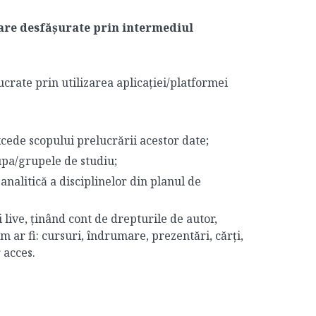
vățare desfășurate prin intermediul
crate prin utilizarea aplicației/platformei
xcede scopului prelucrării acestor date;
rupa/grupele de studiu;
analitică a disciplinelor din planul de
i live, ținând cont de drepturile de autor,
 ar fi: cursuri, îndrumare, prezentări, cărți,
 acces.