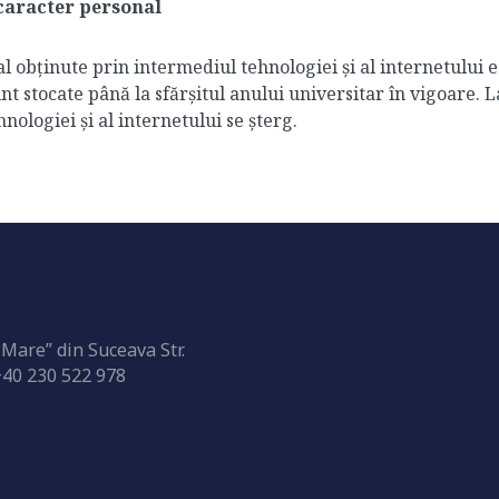
u caracter personal
l obținute prin intermediul tehnologiei și al internetului 
unt stocate până la sfărșitul anului universitar în vigoare. 
ologiei și al internetului se șterg.
 Mare” din Suceava Str.
+40 230 522 978