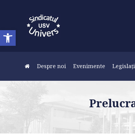
Deschide bara de unelte
Despre noi
Evenimente
Legislaț
Prelucra