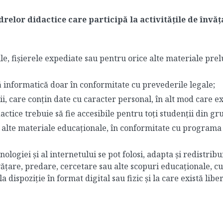
cadrelor didactice care participă la activitățile de în
e, fișierele expediate sau pentru orice alte materiale prelu
ă informatică doar în conformitate cu prevederile legale;
ii, care conțin date cu caracter personal, în alt mod care e
actice trebuie să fie accesibile pentru toți studenții din g
ce alte materiale educaționale, în conformitate cu programa 
ologiei și al internetului se pot folosi, adapta și redistribu
țare, predare, cercetare sau alte scopuri educaționale, cum
 dispoziție în format digital sau fizic și la care există liber