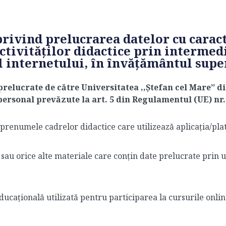
privind
prelucrarea datelor cu carac
activităților didactice prin intermed
al internetului, în învățământul supe
prelucrate de către Universitatea ,,Ștefan cel Mare’’ 
personal prevăzute la art. 5 din Regulamentul (UE) nr.
prenumele cadrelor didactice care utilizează aplicația/pl
e sau orice alte materiale care conțin date prelucrate prin 
ducațională utilizată pentru participarea la cursurile onlin