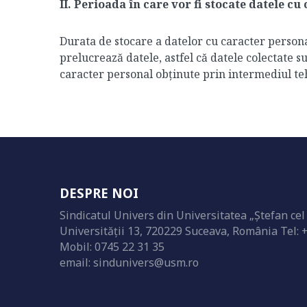
II. Perioada în care vor fi stocate datele c
Durata de stocare a datelor cu caracter persona
prelucrează datele, astfel că datele colectate s
caracter personal obținute prin intermediul tehn
DESPRE NOI
Sindicatul Univers din Universitatea „Ștefan cel
Universității 13, 720229 Suceava, România Tel: 
Mobil: 0745 22 31 35
email: sindunivers@usm.ro